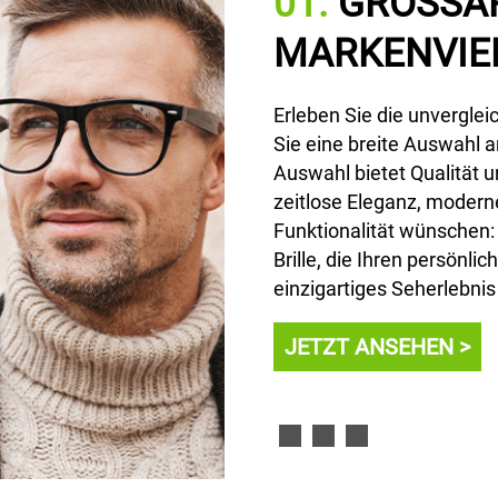
GE
02.
BERATU
LT
Ein individueller Stil be
Wir nehmen uns die Zeit,
 Markenvielfalt und entdecken
Ihre Sehanforderungen zu
klassigen Brillenmarken. Unsere
richtigen Fassung bis hin
l für jeden Geschmack. Ob Sie
bieten wir Ihnen eine maß
gn oder sportliche
Bedürfnisse zugeschnitten
ken Sie bei uns die perfekte
l unterstreicht und Ihnen ein
JETZT ANSEHEN >
.