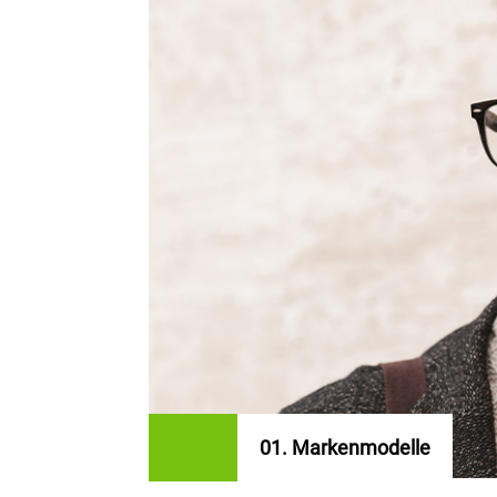
01.
GROSSARTI
MARKENVIELFA
n Sie von unserem
e Welt voller Schärfe.
Erleben Sie die unvergleichbare
 gut sehen können. Wir
Sie eine breite Auswahl an erst
enfassung, damit Sie
Auswahl bietet Qualität und Sti
 aussehen.
zeitlose Eleganz, modernes Desi
Funktionalität wünschen: Entdec
Brille, die Ihren persönlichen Sti
einzigartiges Seherlebnis bietet
JETZT ANSEHEN >
01. Markenmodelle